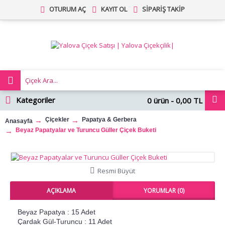
OTURUM AÇ
KAYIT OL
SIPARIŞ TAKIP
Kategoriler
0 ürün - 0,00 TL
Çiçekler
Papatya & Gerbera
Anasayfa
Beyaz Papatyalar ve Turuncu Güller Çiçek Buketi
Resmi Büyüt
AÇIKLAMA
YORUMLAR (0)
Beyaz Papatya :
15 Adet
Çardak Gül-Turuncu :
11 Adet