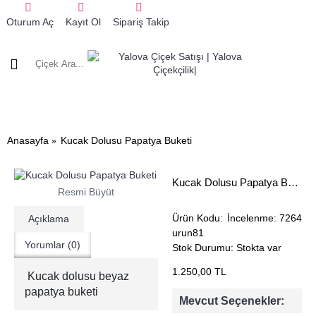
Oturum Aç
Kayıt Ol
Sipariş Takip
0 ürün - 0,
ÇİÇEKLER
DOĞUM GÜNÜ
GÖNDERİME GÖRE
HAZIRLANIŞ
Anasayfa
Kucak Dolusu Papatya Buketi
Kucak Dolusu Papatya Buketi
Resmi Büyüt
Ürün Kodu:
İncelenme: 7264
Açıklama
urun81
Yorumlar (0)
Stok Durumu:
Stokta var
1.250,00 TL
Kucak dolusu beyaz
papatya buketi
Mevcut Seçenekler: