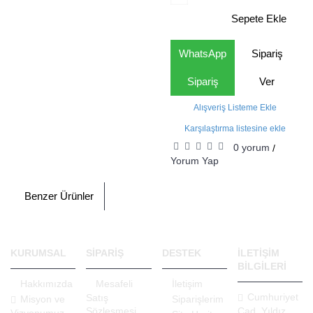
Sepete Ekle
WhatsApp
Sipariş
Sipariş
Ver
Alışveriş Listeme Ekle
Karşılaştırma listesine ekle
0 yorum
/
Yorum Yap
Benzer Ürünler
KURUMSAL
SİPARİŞ
DESTEK
İLETİŞİM
BİLGİLERİ
Hakkımızda
Mesafeli
İletişim
Cumhuriyet
Satış
Misyon ve
Siparişlerim
Sözleşmesi
Cad. Yıldız
Vizyonumuz