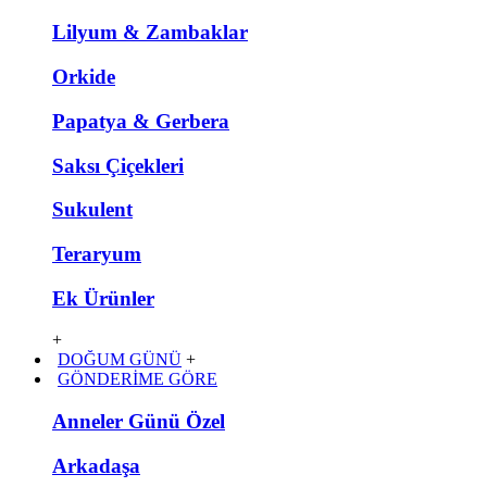
Lilyum & Zambaklar
Orkide
Papatya & Gerbera
Saksı Çiçekleri
Sukulent
Teraryum
Ek Ürünler
+
DOĞUM GÜNÜ
+
GÖNDERİME GÖRE
Anneler Günü Özel
Arkadaşa