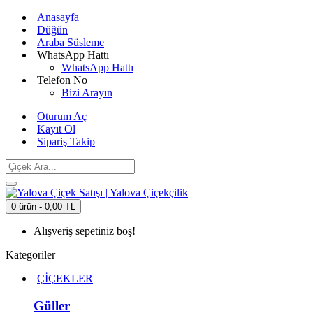
Anasayfa
Düğün
Araba Süsleme
WhatsApp Hattı
WhatsApp Hattı
Telefon No
Bizi Arayın
Oturum Aç
Kayıt Ol
Sipariş Takip
0 ürün - 0,00 TL
Alışveriş sepetiniz boş!
Kategoriler
ÇİÇEKLER
Güller